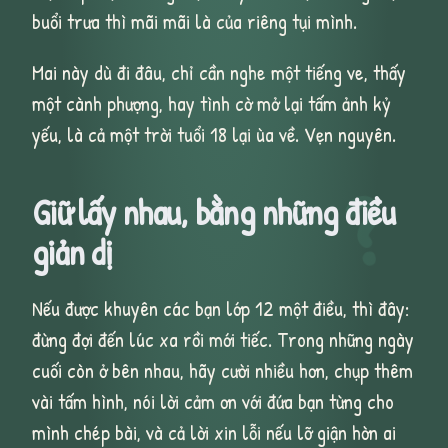
buổi trưa thì mãi mãi là của riêng tụi mình.
Mai này dù đi đâu, chỉ cần nghe một tiếng ve, thấy
một cành phượng, hay tình cờ mở lại tấm ảnh kỷ
yếu, là cả một trời tuổi 18 lại ùa về. Vẹn nguyên.
?
Giữ lấy nhau, bằng những điều
giản dị
Nếu được khuyên các bạn lớp 12 một điều, thì đây:
đừng đợi đến lúc xa rồi mới tiếc. Trong những ngày
cuối còn ở bên nhau, hãy cười nhiều hơn, chụp thêm
vài tấm hình, nói lời cảm ơn với đứa bạn từng cho
mình chép bài, và cả lời xin lỗi nếu lỡ giận hờn ai