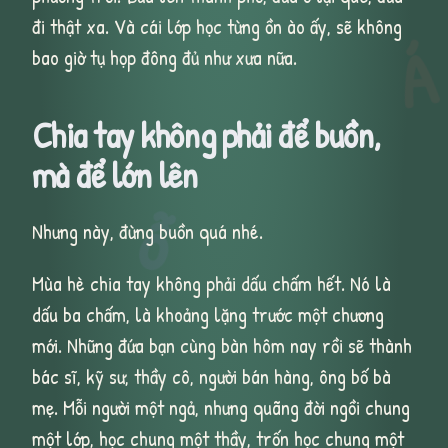
đi thật xa. Và cái lớp học từng ồn ào ấy, sẽ không
Á
bao giờ tụ họp đông đủ như xưa nữa.
Chia tay không phải để buồn,
mà để lớn lên
ỗ
Nhưng này, đừng buồn quá nhé.
Mùa hè chia tay không phải dấu chấm hết. Nó là
dấu ba chấm, là khoảng lặng trước một chương
mới. Những đứa bạn cùng bàn hôm nay rồi sẽ thành
bác sĩ, kỹ sư, thầy cô, người bán hàng, ông bố bà
mẹ. Mỗi người một ngả, nhưng quãng đời ngồi chung
một lớp, học chung một thầy, trốn học chung một