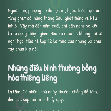
Ư
Ngoài sân, phượng nở đỏ rực một góc trời. Tụi mình
từng ghét cái nắng tháng Sáu, ghét tiếng ve kêu
inh ỏi. Vậy mà đến năm cuối, chỉ cần nghe ve kêu
là tự dưng thấy nghẹn. Hóa ra mùa hè không chỉ là
nghỉ học. Mùa hè lớp 12 là mùa của những lời chia
tay chưa kịp nói.
Những điều bình thường bỗng
hóa thiêng liêng
Lạ lắm. Có những thứ ngày thường chẳng để tâm,
Ờ
đến lúc sắp mất mới thấy quý.