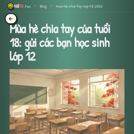
Từ
Nối
Blog
mua-he-chia-tay-lop-12-2026
.fun
Mùa hè chia tay của tuổi
18: gửi các bạn học sinh
lớp 12
?
Á