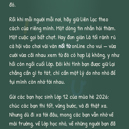
đó.
!
Rồi khi mỗi người mỗi nơi, hãy giữ liên lạc theo
cách của riêng mình. Một dòng tin nhắn hỏi thăm.
Một cuộc gọi bất chợt. Hay đơn giản là tối rảnh rủ
cả hội vào chơi vài ván
nối từ
online cho vui — vừa
cười vừa cãi nhau xem từ đó có hợp lệ không, y như
hồi còn ngồi cuối lớp. Đôi khi tình bạn được giữ lại
chẳng cần gì to tát, chỉ cần một lý do nho nhỏ để
Ư
tụi mình còn nhớ tới nhau.
Gửi các bạn học sinh lớp 12 của mùa hè 2026:
chúc các bạn thi tốt, vững bước, và đi thật xa.
Nhưng dù đi xa tới đâu, mong các bạn vẫn nhớ về
mái trường, về lớp học nhỏ, về những người bạn đã