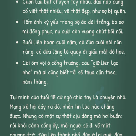
Cuốn lưu bút chuyền tay nhau, đứa nào cũng
cố viết thật nhiều, vẽ thật đẹp, như sợ bị quên.
Tấm ảnh kỷ yếu trong bộ áo dài trắng, áo sơ
mi đồng phục, nụ cười còn vương chút bối rối.
Buổi liên hoan cuối năm, có đứa cười nói rộn
ràng, có đứa lặng lẽ quay đi giấu mắt đỏ hoe.
Cái ôm vội ở cổng trường, câu "giữ liên lạc
nha" mà ai cũng biết rồi sẽ thưa dần theo
năm tháng.
ế
Tụi mình của tuổi 18 cứ ngỡ chia tay là chuyện nhỏ.
Mạng xã hội đầy ra đó, nhắn tin lúc nào chẳng
được. Nhưng có một sự thật dịu dàng mà hơi buồn:
rời khỏi cánh cổng ấy, mỗi người sẽ đi về một
phương trời. Đứa lên thành phố, đứa ở lại quê, đứa