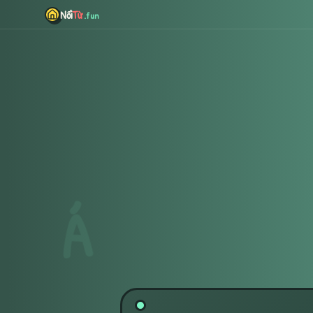
Từ
Nối
.fun
Á