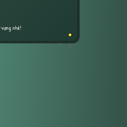
Ă
ừ vựng nhé!